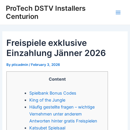
Skip
Post
Main
ProTech DSTV Installers
to
navigation
Centurion
Men
content
Freispiele exklusive
Einzahlung Jänner 2026
By
pticadmin
/
February 3, 2026
Content
Spielbank Bonus Codes
King of the Jungle
Häufig gestellte fragen – wichtige
Vernehmen unter anderem
Antworten hinter gratis Freispielen
Katsubet Spielsaal