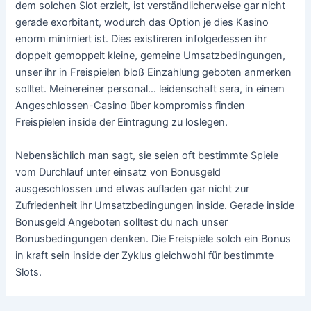
dem solchen Slot erzielt, ist verständlicherweise gar nicht
gerade exorbitant, wodurch das Option je dies Kasino
enorm minimiert ist. Dies existireren infolgedessen ihr
doppelt gemoppelt kleine, gemeine Umsatzbedingungen,
unser ihr in Freispielen bloß Einzahlung geboten anmerken
solltet. Meinereiner personal… leidenschaft sera, in einem
Angeschlossen-Casino über kompromiss finden
Freispielen inside der Eintragung zu loslegen.
Nebensächlich man sagt, sie seien oft bestimmte Spiele
vom Durchlauf unter einsatz von Bonusgeld
ausgeschlossen und etwas aufladen gar nicht zur
Zufriedenheit ihr Umsatzbedingungen inside. Gerade inside
Bonusgeld Angeboten solltest du nach unser
Bonusbedingungen denken. Die Freispiele solch ein Bonus
in kraft sein inside der Zyklus gleichwohl für bestimmte
Slots.