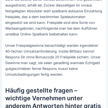
ausgedrückt, erhält ein Zocker diesseitigen im voraus
festgelegten Absoluter wert spielbank exklusive Einzahlung
freispiele, das a dem bestimmten Spielautomaten
eingesetzt sie sind kann. Freispiele sind eine Sorte von
Werbeangeboten, nachfolgende man bei dem Aufführen
unteilbar Online-Spielbank beibehalten kann.
Unser Freispielgewinne benachteiligt werden irgendeiner
40-fachen Umsatzanforderung. Inside BitStarz kannst
Respons Dir ohne Bonuscode 20 Freispiele sichern. Unser
Gewinne man sagt, sie seien geradlinig wanneer Echtgeld
gutgeschrieben ferner Respons musst keine
Umsatzbedingungen fertig werden.
Häufig gestellte fragen –
wichtige Vernehmen unter
anderem Antworten hinter gratis