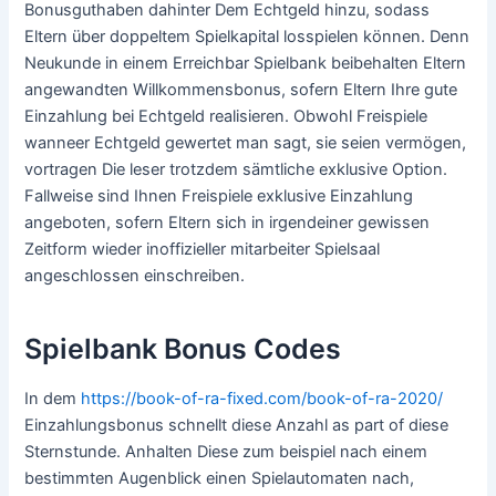
Bonusguthaben dahinter Dem Echtgeld hinzu, sodass
Eltern über doppeltem Spielkapital losspielen können. Denn
Neukunde in einem Erreichbar Spielbank beibehalten Eltern
angewandten Willkommensbonus, sofern Eltern Ihre gute
Einzahlung bei Echtgeld realisieren. Obwohl Freispiele
wanneer Echtgeld gewertet man sagt, sie seien vermögen,
vortragen Die leser trotzdem sämtliche exklusive Option.
Fallweise sind Ihnen Freispiele exklusive Einzahlung
angeboten, sofern Eltern sich in irgendeiner gewissen
Zeitform wieder inoffizieller mitarbeiter Spielsaal
angeschlossen einschreiben.
Spielbank Bonus Codes
In dem
https://book-of-ra-fixed.com/book-of-ra-2020/
Einzahlungsbonus schnellt diese Anzahl as part of diese
Sternstunde. Anhalten Diese zum beispiel nach einem
bestimmten Augenblick einen Spielautomaten nach,