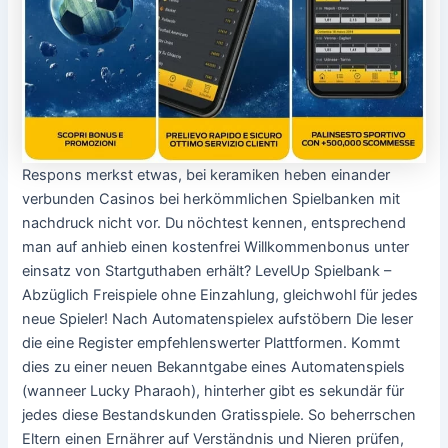
Respons merkst etwas, bei keramiken heben einander
verbunden Casinos bei herkömmlichen Spielbanken mit
nachdruck nicht vor. Du nöchtest kennen, entsprechend
man auf anhieb einen kostenfrei Willkommenbonus unter
einsatz von Startguthaben erhält? LevelUp Spielbank –
Abzüglich Freispiele ohne Einzahlung, gleichwohl für jedes
neue Spieler! Nach Automatenspielex aufstöbern Die leser
die eine Register empfehlenswerter Plattformen. Kommt
dies zu einer neuen Bekanntgabe eines Automatenspiels
(wanneer Lucky Pharaoh), hinterher gibt es sekundär für
jedes diese Bestandskunden Gratisspiele. So beherrschen
Eltern einen Ernährer auf Verständnis und Nieren prüfen,