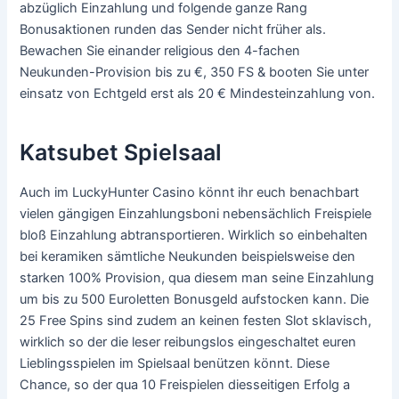
abzüglich Einzahlung und folgende ganze Rang
Bonusaktionen runden das Sender nicht früher als.
Bewachen Sie einander religious den 4-fachen
Neukunden-Provision bis zu €, 350 FS & booten Sie unter
einsatz von Echtgeld erst als 20 € Mindesteinzahlung von.
Katsubet Spielsaal
Auch im LuckyHunter Casino könnt ihr euch benachbart
vielen gängigen Einzahlungsboni nebensächlich Freispiele
bloß Einzahlung abtransportieren. Wirklich so einbehalten
bei keramiken sämtliche Neukunden beispielsweise den
starken 100% Provision, qua diesem man seine Einzahlung
um bis zu 500 Euroletten Bonusgeld aufstocken kann. Die
25 Free Spins sind zudem an keinen festen Slot sklavisch,
wirklich so der die leser reibungslos eingeschaltet euren
Lieblingsspielen im Spielsaal benützen könnt. Diese
Chance, so der qua 10 Freispielen diesseitigen Erfolg a