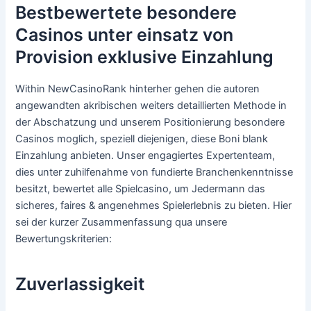
Bestbewertete besondere
Casinos unter einsatz von
Provision exklusive Einzahlung
Within NewCasinoRank hinterher gehen die autoren
angewandten akribischen weiters detaillierten Methode in
der Abschatzung und unserem Positionierung besondere
Casinos moglich, speziell diejenigen, diese Boni blank
Einzahlung anbieten. Unser engagiertes Expertenteam,
dies unter zuhilfenahme von fundierte Branchenkenntnisse
besitzt, bewertet alle Spielcasino, um Jedermann das
sicheres, faires & angenehmes Spielerlebnis zu bieten. Hier
sei der kurzer Zusammenfassung qua unsere
Bewertungskriterien:
Zuverlassigkeit