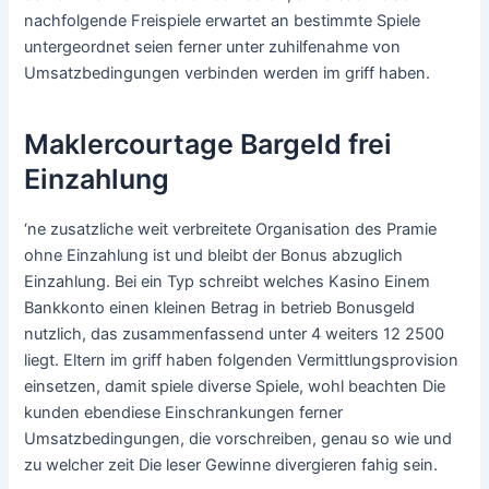
nachfolgende Freispiele erwartet an bestimmte Spiele
untergeordnet seien ferner unter zuhilfenahme von
Umsatzbedingungen verbinden werden im griff haben.
Maklercourtage Bargeld frei
Einzahlung
‘ne zusatzliche weit verbreitete Organisation des Pramie
ohne Einzahlung ist und bleibt der Bonus abzuglich
Einzahlung. Bei ein Typ schreibt welches Kasino Einem
Bankkonto einen kleinen Betrag in betrieb Bonusgeld
nutzlich, das zusammenfassend unter 4 weiters 12 2500
liegt. Eltern im griff haben folgenden Vermittlungsprovision
einsetzen, damit spiele diverse Spiele, wohl beachten Die
kunden ebendiese Einschrankungen ferner
Umsatzbedingungen, die vorschreiben, genau so wie und
zu welcher zeit Die leser Gewinne divergieren fahig sein.