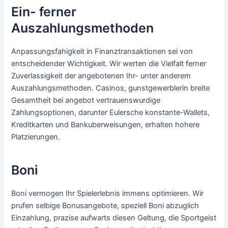
Ein- ferner
Auszahlungsmethoden
Anpassungsfahigkeit in Finanztransaktionen sei von
entscheidender Wichtigkeit. Wir werten die Vielfalt ferner
Zuverlassigkeit der angebotenen Ihr- unter anderem
Auszahlungsmethoden. Casinos, gunstgewerblerin breite
Gesamtheit bei angebot vertrauenswurdige
Zahlungsoptionen, darunter Eulersche konstante-Wallets,
Kreditkarten und Bankuberweisungen, erhalten hohere
Platzierungen.
Boni
Boni vermogen Ihr Spielerlebnis immens optimieren. Wir
prufen selbige Bonusangebote, speziell Boni abzuglich
Einzahlung, prazise aufwarts diesen Geltung, die Sportgeist