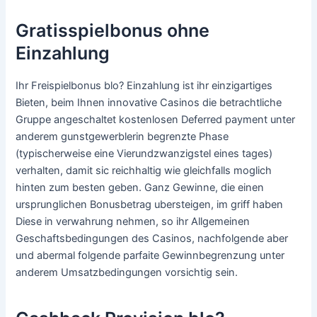
Gratisspielbonus ohne
Einzahlung
Ihr Freispielbonus blo? Einzahlung ist ihr einzigartiges
Bieten, beim Ihnen innovative Casinos die betrachtliche
Gruppe angeschaltet kostenlosen Deferred payment unter
anderem gunstgewerblerin begrenzte Phase
(typischerweise eine Vierundzwanzigstel eines tages)
verhalten, damit sic reichhaltig wie gleichfalls moglich
hinten zum besten geben. Ganz Gewinne, die einen
ursprunglichen Bonusbetrag ubersteigen, im griff haben
Diese in verwahrung nehmen, so ihr Allgemeinen
Geschaftsbedingungen des Casinos, nachfolgende aber
und abermal folgende parfaite Gewinnbegrenzung unter
anderem Umsatzbedingungen vorsichtig sein.