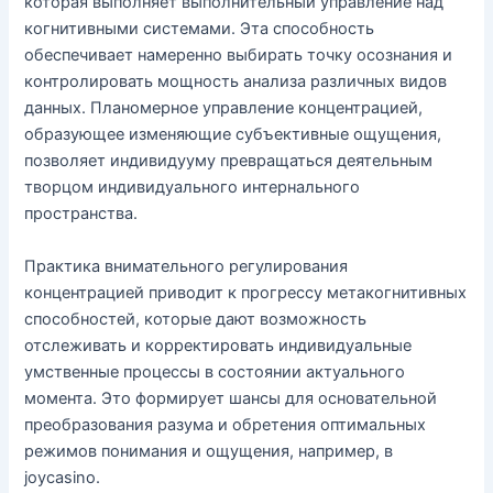
которая выполняет выполнительный управление над
когнитивными системами. Эта способность
обеспечивает намеренно выбирать точку осознания и
контролировать мощность анализа различных видов
данных. Планомерное управление концентрацией,
образующее изменяющие субъективные ощущения,
позволяет индивидууму превращаться деятельным
творцом индивидуального интернального
пространства.
Практика внимательного регулирования
концентрацией приводит к прогрессу метакогнитивных
способностей, которые дают возможность
отслеживать и корректировать индивидуальные
умственные процессы в состоянии актуального
момента. Это формирует шансы для основательной
преобразования разума и обретения оптимальных
режимов понимания и ощущения, например, в
joycasino.