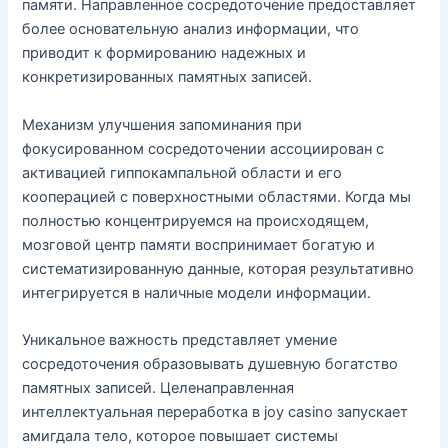
памяти. Направленное сосредоточение предоставляет
более основательную анализ информации, что
приводит к формированию надежных и
конкретизированных памятных записей.
Механизм улучшения запоминания при
фокусированном сосредоточении ассоциирован с
активацией гиппокампальной области и его
кооперацией с поверхностными областями. Когда мы
полностью концентрируемся на происходящем,
мозговой центр памяти воспринимает богатую и
систематизированную данные, которая результативно
интегрируется в наличные модели информации.
Уникальное важность представляет умение
сосредоточения образовывать душевную богатство
памятных записей. Целенаправленная
интеллектуальная переработка в joy casino запускает
амигдала тело, которое повышает системы