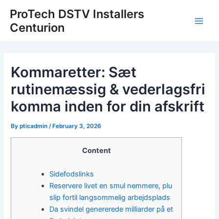
Skip
Post
Main
ProTech DSTV Installers
to
navigation
Centurion
Men
content
Kommaretter: Sæt
rutinemæssig & vederlagsfri
komma inden for din afskrift
By
pticadmin
/
February 3, 2026
Content
Sidefodslinks
Reservere livet en smul nemmere, plu
slip fortil langsommelig arbejdsplads
Da svindel genererede milliarder på et