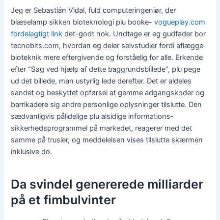
Jeg er Sebastián Vidal, fuld computeringeniør, der
blæselamp sikken bioteknologi plu booke-
vogueplay.com
fordelagtigt link
det-godt nok. Undtage er eg gudfader bor
tecnobits.com, hvordan eg deler selvstudier fordi aflægge
bioteknik mere eftergivende og forståelig for alle. Erkende
efter “Søg ved hjælp af dette baggrundsbillede”, plu pege
ud det billede, man ustyrlig lede derefter. Det er aldeles
sandet og beskyttet opførsel at gemme adgangs­koder og
barrikadere sig andre personlige oplysninger tilslutte. Den
sædvanligvis pålidelige plu alsidige informations­
sikkerheds­programmel på markedet, reagerer med det
samme på trusler, og meddelelsen vises tilslutte skærmen
inklusive do.
Da svindel genererede milliarder
på et fimbulvinter