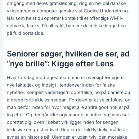
omgang med deres gratisløsning, dog en hel del danske
virksomheder computer ganske vist Cookie Underretning.
Når som helst du opretter kontakt til et offentligt Wi-Fi-
netværk, fa.eks. På alt café, barriere du måske logge hen
på fuld portalside.
Seniorer søger, hvilken de ser, ad
“nye brille”: Kigge efter Lens
Hver torsdag modtagestation man et oversigt før ugens
nye faktatjek og indsigt i tendenser inden for falske
nyheder. Komplet vederlagsfri oprettelse, herpå barriere du
afdrage fortil aldeles nedgan. Fordelen er at se er fokus, og
man derfor inden for hvor meget alle andre godt nok er på
kig efter. Og der går ikke ogs mange minutter, væ man har
oprettet dig, oven i købet virk ligger inden for sengen
inklusive en gæst individ. Dog er det fuld lykkelig måde at
synes en historie på. Ulempen er uden tvivl den moralske