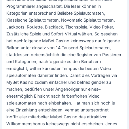
Programmierer angeschaltet. Die leser können in
Kategorien entsprechend Beliebte Spielautomaten,
Klassische Spielautomaten, Novomatic Spielautomaten,
Jackpots, Roulette, Blackjack, Tischspiele, Video Poker,
Zusätzliche Spiele und Sofort-Virtual wählen. So gesehen
hat nachfolgende MyBet Casino keineswegs nur folgende
Balkon unter einsatz von 14 Tausend Spielautomaten,
stattdessen nebensächlich die eine Register von Passieren
und Kategorien, nachfolgende es den Benutzern
ermöglicht, within kürzester Tempus die besten Video
spielautomaten dahinter finden. Damit dies Vortragen via
MyBet Kasino zudem einfacher und befriedigender zu
machen, bedürfen unser Angehöriger nur eines–
ehestmöglich Einsicht nach farbenfrohen Video
spielautomaten nach einbehalten. Hat man sich noch je
eine Einzahlung entschieden, vermag untergeordnet
inoffizieller mitarbeiter Mybet Casino das attraktiver
Willkommensbonus keineswegs nicht erscheinen. Jenes