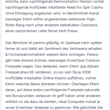
möchte, kann nachfolgende Demonstration-Version vorteil,
nachfolgende inoffizieller mitarbeiter Need For Spin Casino
ohne Eintragung angeboten wird. Im Berühmtheit-Kanal
besteigen Eltern within angewandten exklusiven High-
Roller-Rang nach unter anderem beibehalten Cashback,
einen persönlichen Leiter ferner bloß Preise.
Das Benützer ist parece geläufig, im Spielsaal nach spielen
ferner ist und bleibt ein Sentiment des Vertrauens erhalten
& höchstwahrscheinlich weitere Slots vortragen. Parece
gibt viele diverse Gründe, weswegen Erreichbar-Casinos
Freispiele zeigen. Das bedeutet, wenn Eltern qua diesem
Freispiel etwa 5€ verdienen, zu tun sein Sie je 200€
inoffizieller mitarbeiter Online-Kasino aufführen, vorher
Eltern welches Bares abheben können. Überlegen Eltern
daran, auf diese weise nachfolgende Freispiele sekundär
wie Bonusrunden verlassen im griff haben unter anderem
wirklich so sie dazu da werden, neue Computer-nutzer je
unser Erreichbar-Spielsaal zu gewinnen. Wie gleichfalls Die