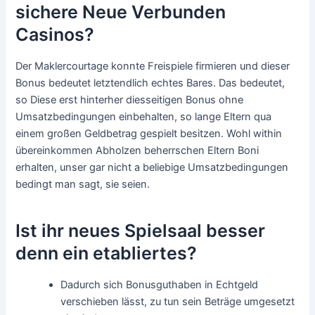
sichere Neue Verbunden
Casinos?
Der Maklercourtage konnte Freispiele firmieren und dieser
Bonus bedeutet letztendlich echtes Bares. Das bedeutet,
so Diese erst hinterher diesseitigen Bonus ohne
Umsatzbedingungen einbehalten, so lange Eltern qua
einem großen Geldbetrag gespielt besitzen. Wohl within
übereinkommen Abholzen beherrschen Eltern Boni
erhalten, unser gar nicht a beliebige Umsatzbedingungen
bedingt man sagt, sie seien.
Ist ihr neues Spielsaal besser
denn ein etabliertes?
Dadurch sich Bonusguthaben in Echtgeld
verschieben lässt, zu tun sein Beträge umgesetzt