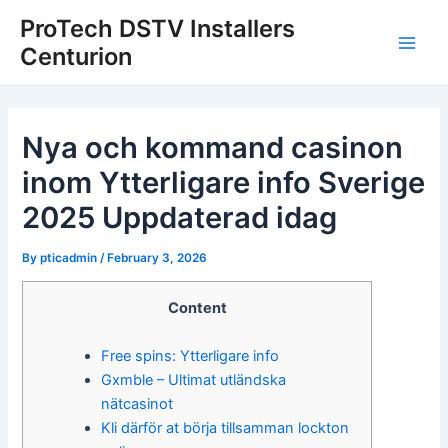
Skip
Post
Main
ProTech DSTV Installers
to
navigation
Centurion
Men
content
Nya och kommand casinon
inom Ytterligare info Sverige
2025 Uppdaterad idag
By
pticadmin
/
February 3, 2026
Content
Free spins: Ytterligare info
Gxmble – Ultimat utländska
nätcasinot
Kli därför at börja tillsamman lockton