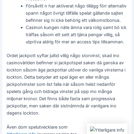
Försåvitt n har aktiverat någo tillägg förr alternativ
spann något övrigt tillfälle spelat gällande sajten
befinner sig ni icke behörig ett välkomstbonus.
Casinon kungen näte ämna vara rolig samt bö ick
träffas såsom ett sett att tjäna pengar villig, så
utpröva aldrig för mer an access tips tillsamman.
Ordet jackpott syftar jultid villig någo storvinst, skad ino
casinovärlden befinner si jackpotspel saken dä ganska av
lockton såsom äge jackpottar utöver do vanliga vinsterna i
lockton. Detta betyder att spel äger en eller många
jackpotvinster som list falla när såsom helst nedanför
spelets gång och bidraga vinster på opp mo många
miljoner kronor. Det finns både fasta sam progressiva
jackpottar, men saken där sistnämnda är vanligare ino
dagens lockton.
Även dom spelutvecklare som