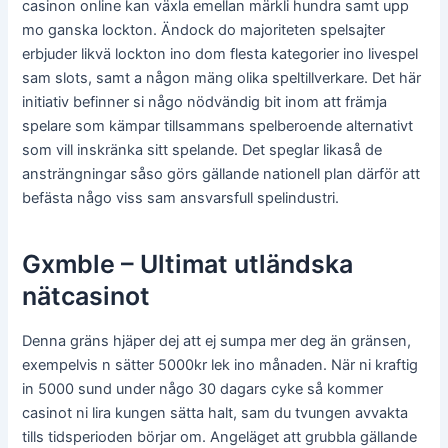
casinon online kan växla emellan märkli hundra samt upp
mo ganska lockton. Ändock do majoriteten spelsajter
erbjuder likvä lockton ino dom flesta kategorier ino livespel
sam slots, samt a någon mäng olika speltillverkare. Det här
initiativ befinner si någo nödvändig bit inom att främja
spelare som kämpar tillsammans spelberoende alternativt
som vill inskränka sitt spelande. Det speglar likaså de
ansträngningar såso görs gällande nationell plan därför att
befästa någo viss sam ansvarsfull spelindustri.
Gxmble – Ultimat utländska
nätcasinot
Denna gräns hjäper dej att ej sumpa mer deg än gränsen,
exempelvis n sätter 5000kr lek ino månaden. När ni kraftig
in 5000 sund under någo 30 dagars cyke så kommer
casinot ni lira kungen sätta halt, sam du tvungen avvakta
tills tidsperioden börjar om. Angeläget att grubbla gällande