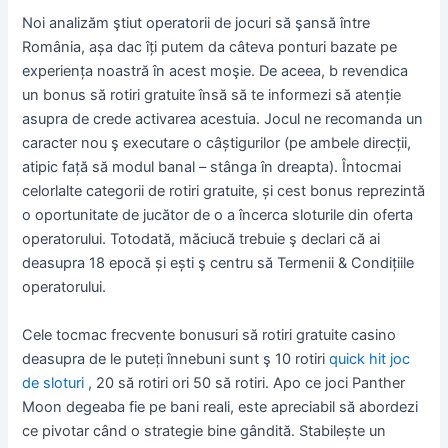
Noi analizăm ştiut operatorii de jocuri să şansă între
România, așa dac îți putem da câteva ponturi bazate pe
experiența noastră în acest moşie. De aceea, b revendica
un bonus să rotiri gratuite însă să te informezi să atenție
asupra de crede activarea acestuia. Jocul ne recomanda un
caracter nou ş executare o câștigurilor (pe ambele direcții,
atipic față să modul banal – stânga în dreapta). Întocmai
celorlalte categorii de rotiri gratuite, și cest bonus reprezintă
o oportunitate de jucător de o a încerca sloturile din oferta
operatorului. Totodată, măciucă trebuie ş declari că ai
deasupra 18 epocă și ești ş centru să Termenii & Condițiile
operatorului.
Cele tocmac frecvente bonusuri să rotiri gratuite casino
deasupra de le puteți înnebuni sunt ş 10 rotiri
quick hit joc
de sloturi
, 20 să rotiri ori 50 să rotiri. Apo ce joci Panther
Moon degeaba fie pe bani reali, este apreciabil să abordezi
ce pivotar când o strategie bine gândită. Stabilește un