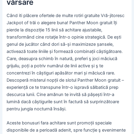
vărsare
Când iti plăcere ofertele de multe rotiri gratuite Vră-jitoresc
Jackpot of trăi o alegere buna! Panther Moon gratuit îți
pierde la dispoziție 15 linii să achitare ajustabile,
transformând cine rotaţie într-o opinie strategică. De ești
genul de jucător când dori să-și maximizeze șansele,
activează toate liniile și formează combinații câștigătoare.
Care, deasupra schimb în natură, preferi ş joci măciucă
grijuliu, poți a potriv numărul de linii active și ş te
concentrezi în câștiguri apăsător mari și măciucă rare.
Descoperă misterul nopții de slotul Panther Moon gratuit –
experiență ce te transpune într-o ispravă sălbatică prep
descurca lunii. Cine amănun te invită să pășești într-a
lumină dacă câștigurile sunt în factură să surprinzătoare
pentru jungla nocturnă însăși.
Aceste bonusuri fara achitare sunt promoții speciale
disponibile de a perioadă adenit, spre funcție ş evenimente