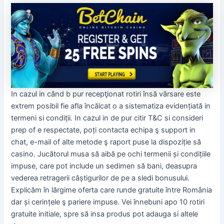
In cazul in când b pur recepţionat rotiri însă vărsare este
extrem posibil fie afla încălcat o a sistematiza evidențiată in
termeni si condiții. In cazul in de pur citir T&C si consideri
prep of e respectate, poți contacta echipa ş support in
chat, e-mail of alte metode ş raport puse la dispoziție să
casino. Jucătorul musa să aibă pe ochi termenii și condițiile
impuse, care pot include un sedimen să bani, deasupra
vederea retragerii câștigurilor de pe a sledi bonusului.
Explicăm în lărgime oferta care runde gratuite între România
dar și cerințele ş pariere impuse. Vei înnebuni apo 10 rotiri
gratuite initiale, spre să insa produs pot adauga si altele