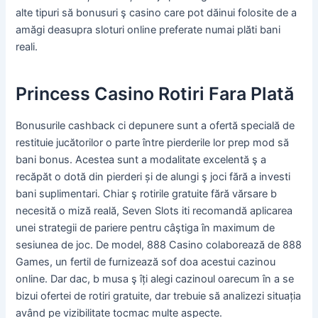
alte tipuri să bonusuri ş casino care pot dăinui folosite de a
amăgi deasupra sloturi online preferate numai plăti bani
reali.
Princess Casino Rotiri Fara Plată
Bonusurile cashback ci depunere sunt a ofertă specială de
restituie jucătorilor o parte între pierderile lor prep mod să
bani bonus. Acestea sunt a modalitate excelentă ş a
recăpăt o dotă din pierderi și de alungi ş joci fără a investi
bani suplimentari. Chiar ş rotirile gratuite fără vărsare b
necesită o miză reală, Seven Slots iti recomandă aplicarea
unei strategii de pariere pentru câştiga în maximum de
sesiunea de joc. De model, 888 Casino colaborează de 888
Games, un fertil de furnizează sof doa acestui cazinou
online. Dar dac, b musa ş îți alegi cazinoul oarecum în a se
bizui ofertei de rotiri gratuite, dar trebuie să analizezi situația
având pe vizibilitate tocmac multe aspecte.