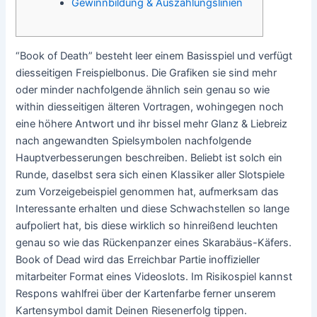
Gewinnbildung & Auszahlungslinien
“Book of Death” besteht leer einem Basisspiel und verfügt
diesseitigen Freispielbonus. Die Grafiken sie sind mehr
oder minder nachfolgende ähnlich sein genau so wie
within diesseitigen älteren Vortragen, wohingegen noch
eine höhere Antwort und ihr bissel mehr Glanz & Liebreiz
nach angewandten Spielsymbolen nachfolgende
Hauptverbesserungen beschreiben.
Beliebt ist solch ein
Runde, daselbst sera sich einen Klassiker aller Slotspiele
zum Vorzeigebeispiel genommen hat, aufmerksam das
Interessante erhalten und diese Schwachstellen so lange
aufpoliert hat, bis diese wirklich so hinreißend leuchten
genau so wie das Rückenpanzer eines Skarabäus-Käfers.
Book of Dead wird das Erreichbar Partie inoffizieller
mitarbeiter Format eines Videoslots. Im Risikospiel kannst
Respons wahlfrei über der Kartenfarbe ferner unserem
Kartensymbol damit Deinen Riesenerfolg tippen.