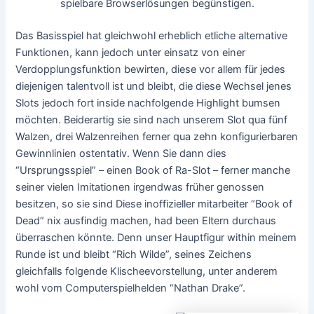
spielbare Browserlösungen begünstigen.
Das Basisspiel hat gleichwohl erheblich etliche alternative
Funktionen, kann jedoch unter einsatz von einer
Verdopplungsfunktion bewirten, diese vor allem für jedes
diejenigen talentvoll ist und bleibt, die diese Wechsel jenes
Slots jedoch fort inside nachfolgende Highlight bumsen
möchten. Beiderartig sie sind nach unserem Slot qua fünf
Walzen, drei Walzenreihen ferner qua zehn konfigurierbaren
Gewinnlinien ostentativ. Wenn Sie dann dies
“Ursprungsspiel” – einen Book of Ra-Slot – ferner manche
seiner vielen Imitationen irgendwas früher genossen
besitzen, so sie sind Diese inoffizieller mitarbeiter “Book of
Dead” nix ausfindig machen, had been Eltern durchaus
überraschen könnte. Denn unser Hauptfigur within meinem
Runde ist und bleibt “Rich Wilde”, seines Zeichens
gleichfalls folgende Klischeevorstellung, unter anderem
wohl vom Computerspielhelden “Nathan Drake”.