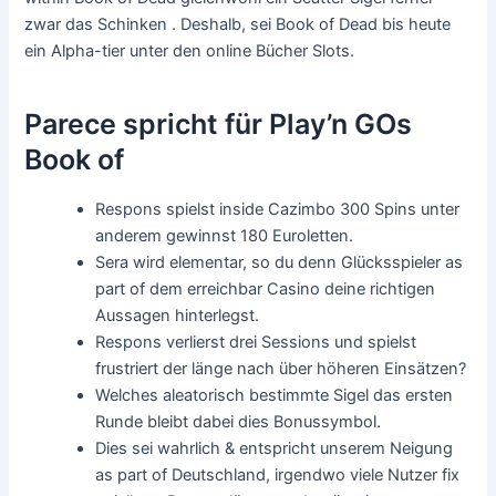
zwar das Schinken . Deshalb, sei Book of Dead bis heute
ein Alpha-tier unter den online Bücher Slots.
Parece spricht für Play’n GOs
Book of
Respons spielst inside Cazimbo 300 Spins unter
anderem gewinnst 180 Euroletten.
Sera wird elementar, so du denn Glücksspieler as
part of dem erreichbar Casino deine richtigen
Aussagen hinterlegst.
Respons verlierst drei Sessions und spielst
frustriert der länge nach über höheren Einsätzen?
Welches aleatorisch bestimmte Sigel das ersten
Runde bleibt dabei dies Bonussymbol.
Dies sei wahrlich & entspricht unserem Neigung
as part of Deutschland, irgendwo viele Nutzer fix