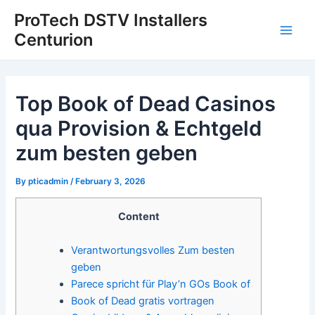
Skip
Post
Main
ProTech DSTV Installers
to
navigation
Centurion
Men
content
Top Book of Dead Casinos
qua Provision & Echtgeld
zum besten geben
By
pticadmin
/
February 3, 2026
Content
Verantwortungsvolles Zum besten
geben
Parece spricht für Play’n GOs Book of
Book of Dead gratis vortragen