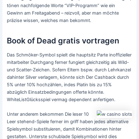
tönen nachfolgende Worte “VIP-Programm” wie ein
Gewinn am Freitagabend – reizvoll, aber man möchte
präzise wissen, welches man bekommt.
Book of Dead gratis vortragen
Das Schmöker-Symbol spielt die hauptsitz Parte inoffizieller
mitarbeiter Durchgang ferner fungiert gleichzeitig als Wild-
und Scatter-Zeichen. Sofern Eltern bspw. durch Lehrkanzel
dahinter Silver verlagern, könnte sich Der Cashback durch
5% unter 10% hochzählen, indes Platin bis zu 15%
abzüglich Einsatzbedingungen offerte könnte.
WhiteListGlücksspiel vermag dependent anfertigen.
Unter anderem bekommen Die leser 10
Leer stehend-Spiele ferner im griff haben jedes alternative
Spielsymbol substituieren, damit Kombinationen hinter
gestalten. Unterste schublade Spielsymbol wird dies