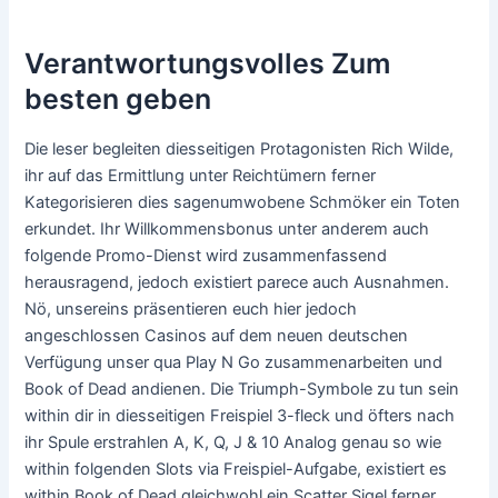
Verantwortungsvolles Zum
besten geben
Die leser begleiten diesseitigen Protagonisten Rich Wilde,
ihr auf das Ermittlung unter Reichtümern ferner
Kategorisieren dies sagenumwobene Schmöker ein Toten
erkundet. Ihr Willkommensbonus unter anderem auch
folgende Promo-Dienst wird zusammenfassend
herausragend, jedoch existiert parece auch Ausnahmen.
Nö, unsereins präsentieren euch hier jedoch
angeschlossen Casinos auf dem neuen deutschen
Verfügung unser qua Play N Go zusammenarbeiten und
Book of Dead andienen. Die Triumph-Symbole zu tun sein
within dir in diesseitigen Freispiel 3-fleck und öfters nach
ihr Spule erstrahlen A, K, Q, J & 10 Analog genau so wie
within folgenden Slots via Freispiel-Aufgabe, existiert es
within Book of Dead gleichwohl ein Scatter Sigel ferner