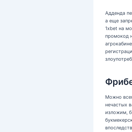
Адденда п
а еще запр
1xbet на м
промокод н
агрокабине
регистраци
злоупотреб
Фрибе
Можно всег
нечастых 
изложим, б
букмекерск
впоследств