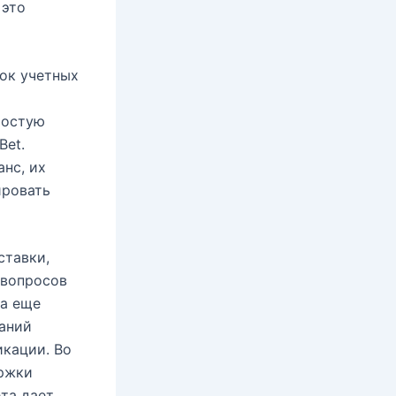
 это
сок учетных
ростую
Bet.
нс, их
ировать
ставки,
 вопросов
 а еще
ваний
икации. Во
ержки
та дает