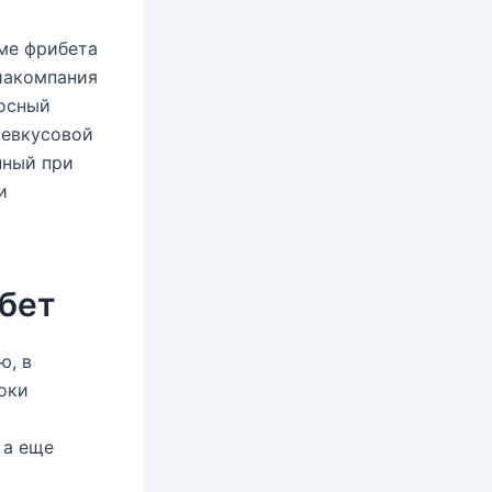
ме фрибета
виакомпания
косный
щевкусовой
нный при
и
хбет
ю, в
оки
т
 а еще