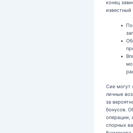
конец зави
известный 
По
за
Об
пр
Вп
мо
ра
Сие могут 
личные воз
за вероятн
бонусов. О
операции, 
спорных ва
букмекера.