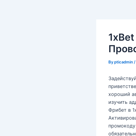
Skip
Post
to
navigation
content
1xBet
Пров
By
pticadmin
Задействуй
приветстве
хороший ав
изучить ад
Фрибет в 1
Активирова
промокоду
обязательн