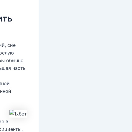
ить
й, сие
рослую
ры обычно
ьшая часть
лной
енной
ие в
фициенты,