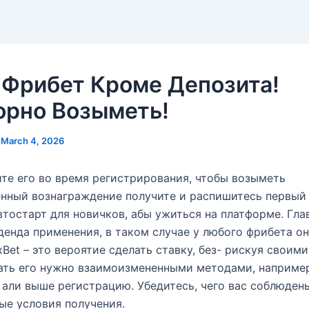
 Фрибет Кроме Депозита!
орно Возыметь!
/
March 4, 2026
те его во время регистрирования, чтобы возыметь
нный вознаграждение получите и распишитесь первый 
тостарт для новичков, абы ужиться на платформе. Гла
денда применения, в таком случае у любого фрибета он
xBet – это вероятие сделать ставку, без- рискуя своими
ть его нужно взаимоизмененными методами, например
 али выше регистрацию.
Убедитесь, чего вас соблюден
ые условия получения.