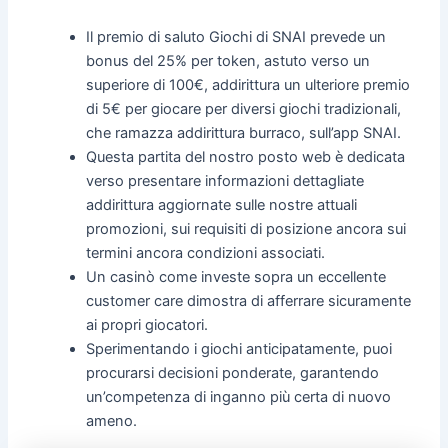
Il premio di saluto Giochi di SNAI prevede un
bonus del 25% per token, astuto verso un
superiore di 100€, addirittura un ulteriore premio
di 5€ per giocare per diversi giochi tradizionali,
che ramazza addirittura burraco, sull’app SNAI.
Questa partita del nostro posto web è dedicata
verso presentare informazioni dettagliate
addirittura aggiornate sulle nostre attuali
promozioni, sui requisiti di posizione ancora sui
termini ancora condizioni associati.
Un casinò come investe sopra un eccellente
customer care dimostra di afferrare sicuramente
ai propri giocatori.
Sperimentando i giochi anticipatamente, puoi
procurarsi decisioni ponderate, garantendo
un’competenza di inganno più certa di nuovo
ameno.