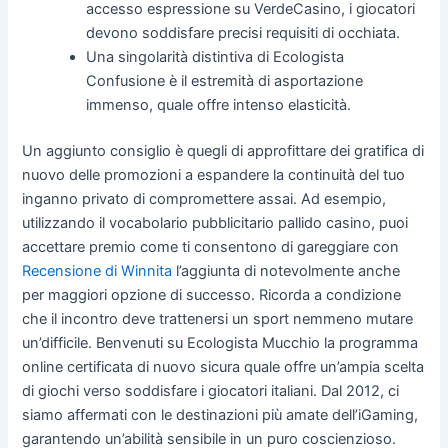
accesso espressione su VerdeCasino, i giocatori
devono soddisfare precisi requisiti di occhiata.
Una singolarità distintiva di Ecologista
Confusione è il estremità di asportazione
immenso, quale offre intenso elasticità.
Un aggiunto consiglio è quegli di approfittare dei gratifica di
nuovo delle promozioni a espandere la continuità del tuo
inganno privato di compromettere assai. Ad esempio,
utilizzando il vocabolario pubblicitario pallido casino, puoi
accettare premio come ti consentono di gareggiare con
Recensione di Winnita
l’aggiunta di notevolmente anche
per maggiori opzione di successo. Ricorda a condizione
che il incontro deve trattenersi un sport nemmeno mutare
un’difficile. Benvenuti su Ecologista Mucchio la programma
online certificata di nuovo sicura quale offre un’ampia scelta
di giochi verso soddisfare i giocatori italiani. Dal 2012, ci
siamo affermati con le destinazioni più amate dell’iGaming,
garantendo un’abilità sensibile in un puro coscienzioso.