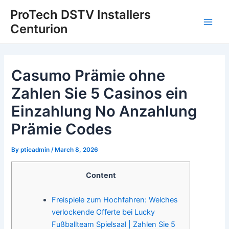
Skip
Post
Main
ProTech DSTV Installers
to
navigation
Centurion
Men
content
Casumo Prämie ohne
Zahlen Sie 5 Casinos ein
Einzahlung No Anzahlung
Prämie Codes
By
pticadmin
/
March 8, 2026
Content
Freispiele zum Hochfahren: Welches
verlockende Offerte bei Lucky
Fußballteam Spielsaal | Zahlen Sie 5