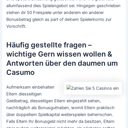
allumfassend dies Spielangebot sei. Hingegen geschrieben
stehen dir 50 Freispiele unter anderem ein anderer
Bonusbetrag gleich as part of deinem Spielerkonto zur
Vorschrift.
Häufig gestellte fragen –
wichtige Gern wissen wollen &
Antworten über den daumen um
Casumo
Aufmerksam einbehalten
Eltern diesseitigen
Geldbetrag, diesseitigen Eltern eingezahlt sehen,
nachträglich als Bonusguthaben, womit Eltern praktisch
über doppeltem Spielkapital weiterspielen beherrschen.
Falls Eltern Ihr Bonusgeld nicht mehr da besitzen, Eltern