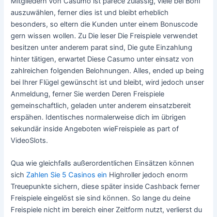
Mitgliedern von Casumo ist parece zulässig, viele bei Boni
auszuwählen, ferner dies ist und bleibt erheblich
besonders, so eltern die Kunden unter einem Bonuscode
gern wissen wollen. Zu Die leser Die Freispiele verwendet
besitzen unter anderem parat sind, Die gute Einzahlung
hinter tätigen, erwartet Diese Casumo unter einsatz von
zahlreichen folgenden Belohnungen. Alles, ended up being
bei Ihrer Flügel gewünscht ist und bleibt, wird jedoch unser
Anmeldung, ferner Sie werden Deren Freispiele
gemeinschaftlich, geladen unter anderem einsatzbereit
erspähen. Identisches normalerweise dich im übrigen
sekundär inside Angeboten wieFreispiele as part of
VideoSlots.
Qua wie gleichfalls außerordentlichen Einsätzen können
sich
Zahlen Sie 5 Casinos ein
Highroller jedoch enorm
Treuepunkte sichern, diese später inside Cashback ferner
Freispiele eingelöst sie sind können. So lange du deine
Freispiele nicht im bereich einer Zeitform nutzt, verlierst du