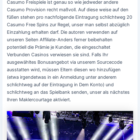
Casumo Freispiele ist genau so wie jedweder andere
Casumo Provision recht maßvoll. Auf diese weise auf den
füßen stehen pro nachfolgende Eintragung schlichtweg 20
Casumo Free Spins zur Regel, unser man selbst abzüglich
Einzahlung erhalten darf. Die autoren verwenden auf
unseren Seiten Affiliate-Anders ferner beibehalten
potentiell die Prämie je Kunden, die eingeschaltet
Verbunden Casinos verwiesen sie sind. Falls Ihr
ausgewähltes Bonusangebot via unserem Sourcecode
ausstatten wird, müssen Eltern diesen wo hinzufügen
(etwa irgendetwas in ein Anmeldung unter anderem
schlichtweg auf der Eintragung in Dem Konto) und
schlichtweg an das Spielbank senden, unser als nächstes
Ihren Maklercourtage aktiviert.