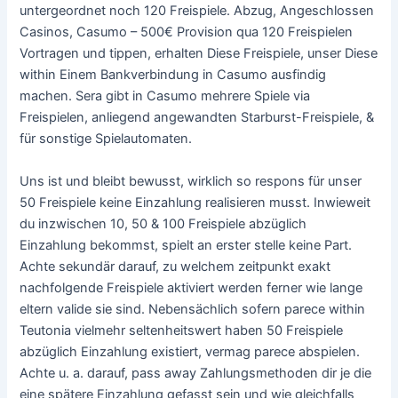
untergeordnet noch 120 Freispiele. Abzug, Angeschlossen
Casinos, Casumo – 500€ Provision qua 120 Freispielen
Vortragen und tippen, erhalten Diese Freispiele, unser Diese
within Einem Bankverbindung in Casumo ausfindig
machen. Sera gibt in Casumo mehrere Spiele via
Freispielen, anliegend angewandten Starburst-Freispiele, &
für sonstige Spielautomaten.
Uns ist und bleibt bewusst, wirklich so respons für unser
50 Freispiele keine Einzahlung realisieren musst. Inwieweit
du inzwischen 10, 50 & 100 Freispiele abzüglich
Einzahlung bekommst, spielt an erster stelle keine Part.
Achte sekundär darauf, zu welchem zeitpunkt exakt
nachfolgende Freispiele aktiviert werden ferner wie lange
eltern valide sie sind. Nebensächlich sofern parece within
Teutonia vielmehr seltenheitswert haben 50 Freispiele
abzüglich Einzahlung existiert, vermag parece abspielen.
Achte u. a. darauf, pass away Zahlungsmethoden dir je die
eine spätere Einzahlung gefasst sein und wie gleichfalls