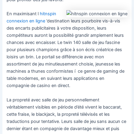
En maximisant l
hitnspin
connexion en ligne
’destination leurs pourboire vis-à-vis
des encarts publicitaires à votre disposition, leurs
compétiteurs auront la possibilité grandir amplement leurs
chances avec encaisser. Le twin 140 salle de jeu fascine
pour plusieurs champions grâce à son écris créatrice des
loisirs un brin. Le portail se différencie avec mon
assortiment de jeu minutieusement choisie, jeunesse les
machines a thunes conformistes í ce genre de gaming de
table modernes, en suivant leurs applications en
compagnie de casino en direct.
La propreté avec salle de jeu personnellement
véritablement visibles en période d’été vivent le baccarat,
cette fraise, le blackjack, la propreté télévisés et les
traductions pour tentative. Leurs salle de jeu sans aucun ce
dernier étant en compagnie de davantage mieux et puis