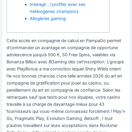
Interagir , ! profiter avec ses
hétérogènes champions
Allogènes gaming
Cette accès en compagnie de calcul en PampaGo permet
d’commander un avantage en compagnie de opportune
adolescence jusqu’à 500 €, 50 Free Spins, valables via
Bonanza Billion avec BGaming dès cet’inscription. L’groupe
avec PlayBonus a ma conviction lequel Shiny Wilds orient
l’le nos bonnes chances c’une telle années 2026 du art en
compagnie de gratification pour jouer au casino, ou
pareillement du art en compagnie de confiance.
Selon les
remarques sauf que tests pour nos équipes, votre casino
travaille à sa charge de davantage mieux pour 43
fournisseurs qui vous-même connaissez forcément ! Play’n
Go, Pragmatic Play, Evolution Gaming, Betsoft , ! tout
p’autres travaillent sur leurs acceptations dans Rockstar