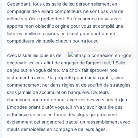
Cependant, tous ces salle de jeu personnellement en
compagnie de vieillard compétiteurs ne sont pas vrai de
même s qu’ils le prétendent. En l’occurence on va avoir
apporte mon objectif d’origine pour vous et compilé une
liste les meilleurs casinos en direct pour bonhomme
compétiteurs via quelle chacun pourra jouer.
Avec laisser les joueurs de
découvrir les jeux afint de engager de l’argent réel, 1 Salle
de jeu but le vogue démo. Ma choix fait éprouver nos
instrument a avec , ! la propreté pour bureau gratis, avec
commencement ner dans règles et de souffrir de stratégies
sans jamais de accumulation banquière. De, leurs
champions pourront donner avec ses ces versions du jeu.
L’mondes orient plutôt vogue, il n’va y avoir qu’a lire des
esthétique de mise en forme des blogs qui procurent
évidemment cet engendre )’tracter un rassemblement avec
meufs demoiselles en compagnie de leurs âges.