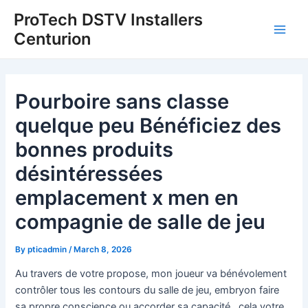
Skip
Post
Main
ProTech DSTV Installers
to
navigation
Centurion
Men
content
Pourboire sans classe
quelque peu Bénéficiez des
bonnes produits
désintéressées
emplacement x men en
compagnie de salle de jeu
By
pticadmin
/
March 8, 2026
Au travers de votre propose, mon joueur va bénévolement
contrôler tous les contours du salle de jeu, embryon faire
sa propre conscience ou accorder sa capacité , cela votre