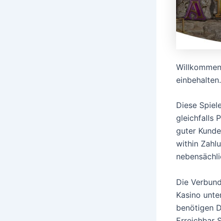
Willkommens
einbehalten.
Diese Spiel
gleichfalls 
guter Kunde
within Zahl
nebensächli
Die Verbund
Kasino unter
benötigen D
Erreichbar 