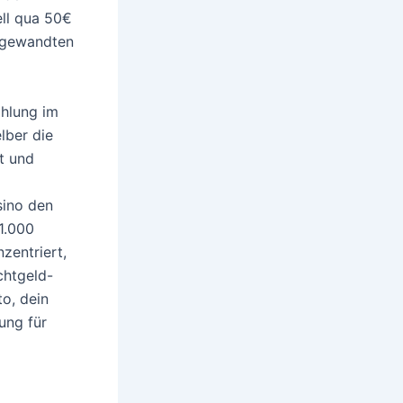
ell qua 50€
angewandten
ahlung im
lber die
t und
sino den
1.000
zentriert,
chtgeld-
to, dein
ung für