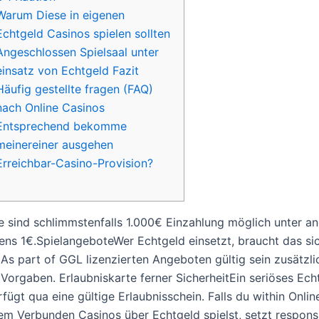
Warum Diese in eigenen
Echtgeld Casinos spielen sollten
Angeschlossen Spielsaal unter
einsatz von Echtgeld Fazit
Häufig gestellte fragen (FAQ)
nach Online Casinos
Entsprechend bekomme
meinereiner ausgehen
Erreichbar-Casino-Provision?
e sind schlimmstenfalls 1.000€ Einzahlung möglich unter a
ens 1€.SpielangeboteWer Echtgeld einsetzt, braucht das si
s part of GGL lizenzierten Angeboten gültig sein zusätzli
Vorgaben. Erlaubniskarte ferner SicherheitEin seriöses Ech
ügt qua eine gültige Erlaubnisschein. Falls du within Onlin
em Verbunden Casinos über Echtgeld spielst, setzt respons