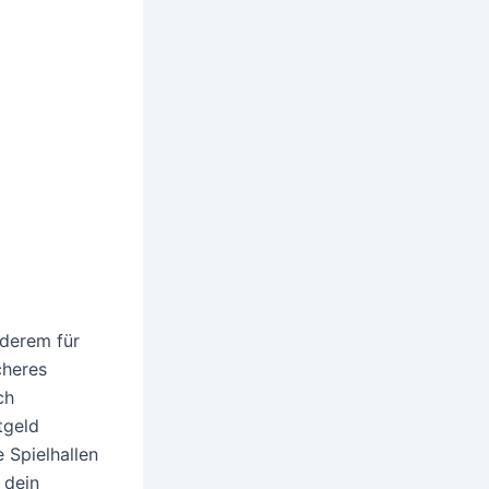
nderem für
cheres
ch
tgeld
e Spielhallen
 dein