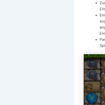
Zu
Ein
Ein
so
an
Ein
Pa
Sp