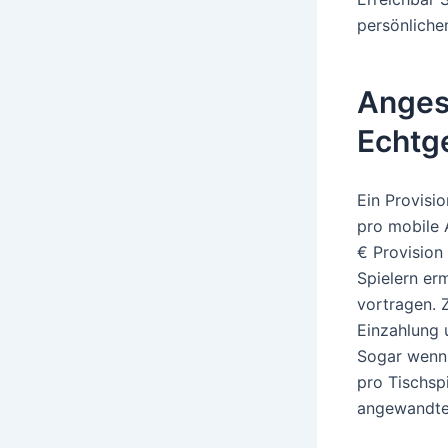
persönlichen
Angesc
Echtge
Ein Provisi
pro mobile 
€ Provision
Spielern er
vortragen. 
Einzahlung 
Sogar wenn 
pro Tischsp
angewandten