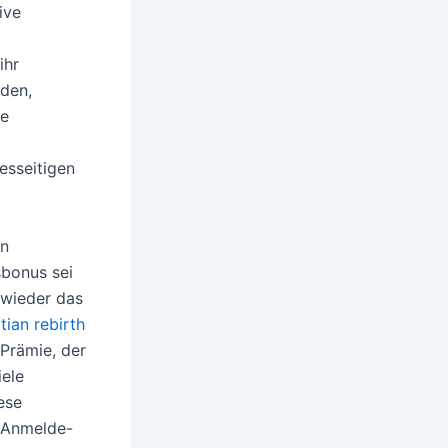
ive
ihr
den,
te
esseitigen
on
sbonus sei
 wieder das
tian rebirth
Prämie, der
iele
ese
 Anmelde-