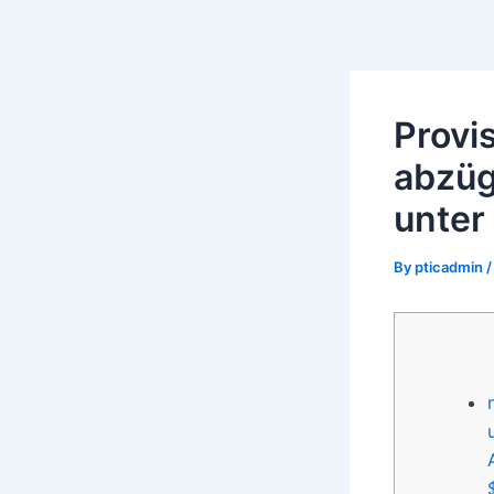
Skip
Post
to
navigation
content
Provis
abzüg
unter
By
pticadmin