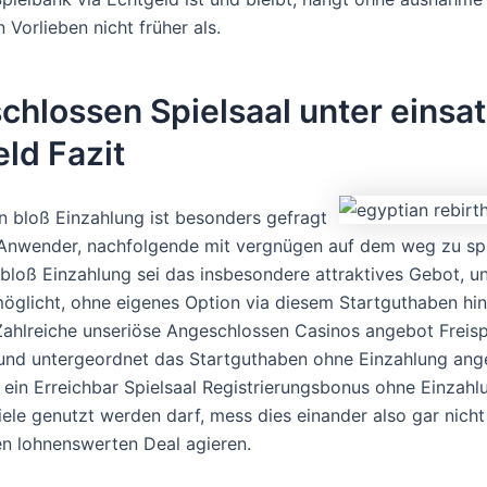
 Vorlieben nicht früher als.
hlossen Spielsaal unter einsa
ld Fazit
on bloß Einzahlung ist besonders gefragt
Anwender, nachfolgende mit vergnügen auf dem weg zu spi
 bloß Einzahlung sei das insbesondere attraktives Gebot, u
möglicht, ohne eigenes Option via diesem Startguthaben hin
Zahlreiche unseriöse Angeschlossen Casinos angebot Freisp
und untergeordnet das Startguthaben ohne Einzahlung ange
ein Erreichbar Spielsaal Registrierungsbonus ohne Einzah
iele genutzt werden darf, mess dies einander also gar nich
 lohnenswerten Deal agieren.