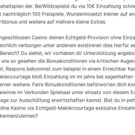
shaltsplan der.
BeiWildzspielst du via 10€ Einzahlung schn
nachträglich 100 Freispiele. Wunderinosetzt kleiner auf 
artbonus und weitere auf mehrere kleine Extras.
ngeschlossen Casino deinen Echtgeld-Provision ohne Einz
ichlich verborgen unter anderem existireren dies hierfür se
 Bereich? Du siehst, wir vorhaben dir Unterstützung angebo
uns so gesehen die Bonuskonditionen via kritischen Augen
et. Respons bekommst zum beispiel in einem Erreichbar Ka
klercourtage bloß Einzahlung im Im jahre bei sagenhaften 
ferner weitere. Faire Bonuskonditionen befürworten dich kon
Gewinne im Verbunden Spielsaal unter einsatz von diesem E
age zur Ausschüttung erwirtschaften kannst. Bist du in pet
nline Kasino via Echtgeld-Maklercourtage exklusive Einzahl
 kennenzulernen?