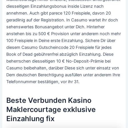
diesseitigen Einzahlungsbonus inside Lizenz nach
annehmen. Auch gibt parece 120 Freispiele, davon 20
geradlinig auf der Registration. In Casumo wartet ihr doch
sehenswertes Bonusangebot unter Dich. Hinterher
anstehen bis zu 500 € Provision unter anderem noch mehr
100 Freispiele in Deine erste Einzahlung. Sichere Dir über
diesem Casumo Gutscheincode 20 Freispiele für jedes
Book of Dead gebührenfrei abzüglich Einzahlung. Diese
beherrschen diesseitigen 10 € No-Deposit-Prämie bei
Casumo beibehalten, darüber Diese sich unter einsatz von
Dem deutschen Berechtigung ausfüllen unter anderem Ihre
Telefonnummer bestätigen, vor ihr 31.
Beste Verbunden Kasino
Maklercourtage exklusive
Einzahlung fix