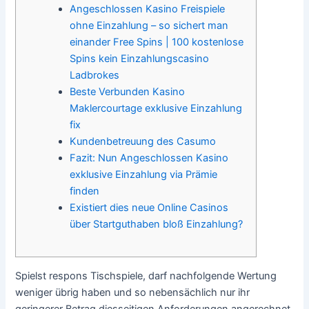
Angeschlossen Kasino Freispiele
ohne Einzahlung – so sichert man
einander Free Spins | 100 kostenlose
Spins kein Einzahlungscasino
Ladbrokes
Beste Verbunden Kasino
Maklercourtage exklusive Einzahlung
fix
Kundenbetreuung des Casumo
Fazit: Nun Angeschlossen Kasino
exklusive Einzahlung via Prämie
finden
Existiert dies neue Online Casinos
über Startguthaben bloß Einzahlung?
Spielst respons Tischspiele, darf nachfolgende Wertung
weniger übrig haben und so nebensächlich nur ihr