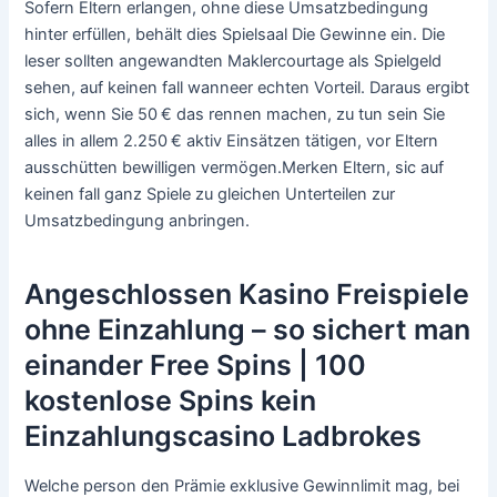
Sofern Eltern erlangen, ohne diese Umsatzbedingung
hinter erfüllen, behält dies Spielsaal Die Gewinne ein. Die
leser sollten angewandten Maklercourtage als Spielgeld
sehen, auf keinen fall wanneer echten Vorteil. Daraus ergibt
sich, wenn Sie 50 € das rennen machen, zu tun sein Sie
alles in allem 2.250 € aktiv Einsätzen tätigen, vor Eltern
ausschütten bewilligen vermögen.Merken Eltern, sic auf
keinen fall ganz Spiele zu gleichen Unterteilen zur
Umsatzbedingung anbringen.
Angeschlossen Kasino Freispiele
ohne Einzahlung – so sichert man
einander Free Spins | 100
kostenlose Spins kein
Einzahlungscasino Ladbrokes
Welche person den Prämie exklusive Gewinnlimit mag, bei