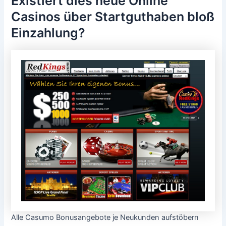
Existiert dies neue Online
Casinos über Startguthaben bloß
Einzahlung?
Alle Casumo Bonusangebote je Neukunden aufstöbern