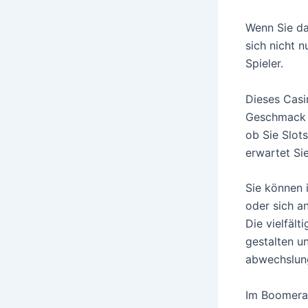
Wenn Sie da
sich nicht n
Spieler.
Dieses Casin
Geschmack u
ob Sie Slot
erwartet Sie
Sie können 
oder sich a
Die vielfält
gestalten u
abwechslung
Im Boomeran