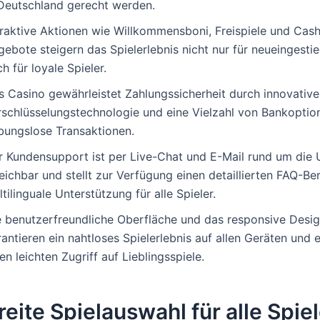
 Deutschland gerecht werden.
traktive Aktionen wie Willkommensboni, Freispiele und Cas
ebote steigern das Spielerlebnis nicht nur für neueingesti
h für loyale Spieler.
s Casino gewährleistet Zahlungssicherheit durch innovative
rschlüsselungstechnologie und eine Vielzahl von Bankoptio
ibungslose Transaktionen.
r Kundensupport ist per Live-Chat und E-Mail rund um die 
eichbar und stellt zur Verfügung einen detaillierten FAQ-Be
tilinguale Unterstützung für alle Spieler.
e benutzerfreundliche Oberfläche und das responsive Desi
antieren ein nahtloses Spielerlebnis auf allen Geräten und 
en leichten Zugriff auf Lieblingsspiele.
reite Spielauswahl für alle Spie