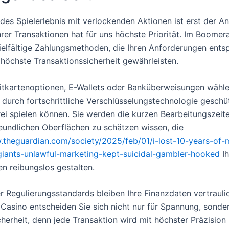
des Spielerlebnis mit verlockenden Aktionen ist erst der An
Ihrer Transaktionen hat für uns höchste Priorität. Im Boome
vielfältige Zahlungsmethoden, die Ihren Anforderungen ent
g höchste Transaktionssicherheit gewährleisten.
itkartenoptionen, E-Wallets oder Banküberweisungen wähle
 durch fortschrittliche Verschlüsselungstechnologie geschü
rei spielen können. Sie werden die kurzen Bearbeitungszeit
undlichen Oberflächen zu schätzen wissen, die
.theguardian.com/society/2025/feb/01/i-lost-10-years-of-
giants-unlawful-marketing-kept-suicidal-gambler-hooked
Ih
n reibungslos gestalten.
er Regulierungsstandards bleiben Ihre Finanzdaten vertraulic
asino entscheiden Sie sich nicht nur für Spannung, sonder
cherheit, denn jede Transaktion wird mit höchster Präzision