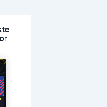
kte
or