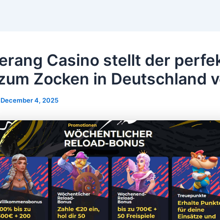
rang Casino stellt der perfe
 zum Zocken in Deutschland v
/
December 4, 2025