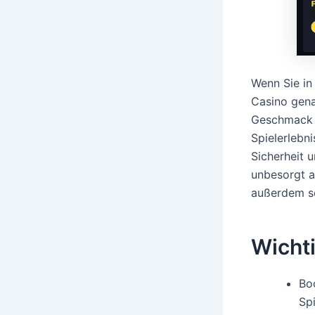
Wenn Sie in
Casino genau
Geschmack s
Spielerlebni
Sicherheit 
unbesorgt a
außerdem s
Wicht
Boo
Spi