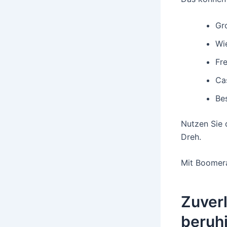
Gr
Wi
Fr
Ca
Be
Nutzen Sie 
Dreh.
Mit Boomera
Zuver
beruh