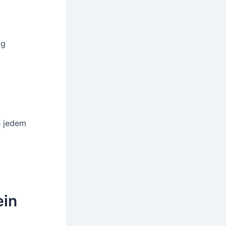
ng
s jedem
ein