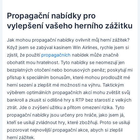
Propagační nabídky pro
vylepšení vašeho herního zážitku
Jak mohou propagační nabídky ovlivnit můj herní zážitek?
Když jsem se zabýval kasinem Win Airlines, rychle jsem si
zjistil, že použití
propagačních
nabídek může značně
obohatit mou hratelnost. Tyto nabídky se neomezují jen
bezplatných otočení nebo bonusových peněz; poskytují mi
přístup k speciálním bonusům, které mohou prodloužit mé
herní sezení a zlepšit mé možnosti na výhru. Taktickým
výběrem optimálních propagačních akcí mohu zvětšit svůj
bankroll a zkusit si odlišné hry s RTP bez starostí z velkých
ztrát. Jde o zvýšení užitku a přitom omezení rizika. Tyto
propagační nabídky jsou určeny pro hráče, jako jsem já,
kteří se usilují zvládnout hry, které zbožňuji. Proto se usiluji
pozorovat nejnovější propagační akce, abych si zlepšil
herní zážitek.