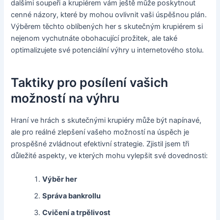
dalšími soupeři a krupiérem vám ještě může poskytnout
cenné názory, které by mohou ovlivnit vaši úspěšnou plán.
Výběrem těchto oblíbených her s skutečným krupiérem si
nejenom vychutnáte obohacující prožitek, ale také
optimalizujete své potenciální výhry u internetového stolu.
Taktiky pro posílení vašich
možností na výhru
Hraní ve hrách s skutečnými krupiéry může být napínavé,
ale pro reálné zlepšení vašeho možností na úspěch je
prospěšné zvládnout efektivní strategie. Zjistil jsem tři
důležité aspekty, ve kterých mohu vylepšit své dovednosti:
Výběr her
Správa bankrollu
Cvičení a trpělivost