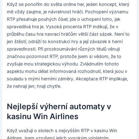
Když se ponořím do světa online her, jeden koncept, který
mě vždy zaujme, je návratnost hráči. Pochopení významu
RTP přesahuje pouhých čísel; jde o uchopení toho, jak
spravedlivá hra je. Vysoká procenta RTP indikují, že v
průběhu času hra navrací hráčům větší část sázek. Není to
jen štěstí; odráží to konstrukci hry a její závazek k herní
spravedlnosti. Při prozkoumávání různých titulů věnuji
značnou pozornost RTP, protože jsem si vědom, že to
zvyšuje mou strategickou výhodu. Zvládnutím tohoto
aspektu mohu dělat informovaná rozhodnutí, která jsou v
souladu s mými herními záměry. Akceptace RTP implikuje,
že nehraji jen; hraji chytře.
Nejlepší výherní automaty v
kasinu Win Airlines
Když uvažuji o slotech s nejvyšším RTP v kasinu Win
Airlines, jsem vzrušený jejich vysokým výplatním