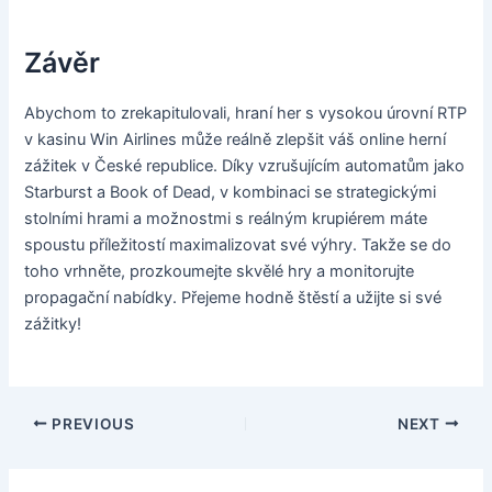
Závěr
Abychom to zrekapitulovali, hraní her s vysokou úrovní RTP
v kasinu Win Airlines může reálně zlepšit váš online herní
zážitek v České republice. Díky vzrušujícím automatům jako
Starburst a Book of Dead, v kombinaci se strategickými
stolními hrami a možnostmi s reálným krupiérem máte
spoustu příležitostí maximalizovat své výhry. Takže se do
toho vrhněte, prozkoumejte skvělé hry a monitorujte
propagační nabídky. Přejeme hodně štěstí a užijte si své
zážitky!
PREVIOUS
NEXT