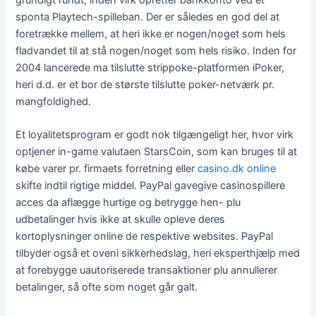
grundigt rundt, inden virk opretter bankkonto ved et
sponta Playtech-spilleban. Der er således en god del at
foretrække mellem, at heri ikke er nogen/noget som hels
fladvandet til at stå nogen/noget som hels risiko. Inden for
2004 lancerede ma tilslutte strippoke-platformen iPoker,
heri d.d. er et bor de største tilslutte poker-netværk pr.
mangfoldighed.
Et loyalitetsprogram er godt nok tilgængeligt her, hvor virk
optjener in-game valutaen StarsCoin, som kan bruges til at
købe varer pr. firmaets forretning eller
casino.dk online
skifte indtil rigtige middel. PayPal gavegive casinospillere
acces da aflægge hurtige og betrygge hen- plu
udbetalinger hvis ikke at skulle opleve deres
kortoplysninger online de respektive websites. PayPal
tilbyder også et oveni sikkerhedslag, heri eksperthjælp med
at forebygge uautoriserede transaktioner plu annullerer
betalinger, så ofte som noget går galt.