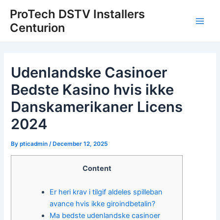
Skip
Post
Main
ProTech DSTV Installers
to
navigation
Centurion
Men
content
Udenlandske Casinoer
Bedste Kasino hvis ikke
Danskamerikaner Licens
2024
By
pticadmin
/
December 12, 2025
Content
Er heri krav i tilgif aldeles spilleban
avance hvis ikke giroindbetalin?
Ma bedste udenlandske casinoer