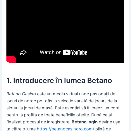
1. Introducere în lumea Betano
Betano Casino
este un mediu virtual unde pasionații de
jocuri de noroc pot găsi o selecție variată de jocuri, de la
sloturi la jocuri de masă. Este esențial să îți creezi un cont
pentru a profita de toate beneficiile oferite. După ce ai
finalizat procesul de înregistrare,
Betano login
devine ușa
ta către o lume
https://betanocasinoro.com/
plină de