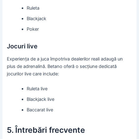
Ruleta
Blackjack
Poker
Jocuri live
Experiența de a juca împotriva dealerilor reali adaugă un
plus de adrenalină. Betano oferă o secțiune dedicată
jocurilor live care include:
Ruleta live
Blackjack live
Baccarat live
5. Întrebări frecvente