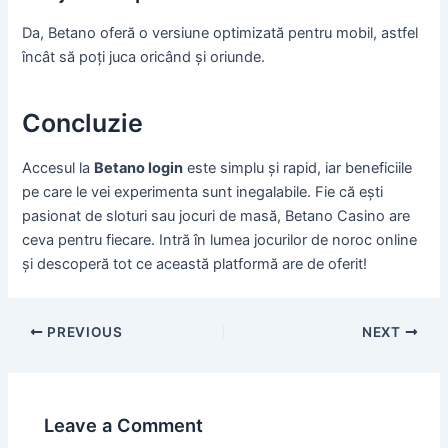
Da, Betano oferă o versiune optimizată pentru mobil, astfel
încât să poți juca oricând și oriunde.
Concluzie
Accesul la
Betano login
este simplu și rapid, iar beneficiile
pe care le vei experimenta sunt inegalabile. Fie că ești
pasionat de sloturi sau jocuri de masă, Betano Casino are
ceva pentru fiecare. Intră în lumea jocurilor de noroc online
și descoperă tot ce această platformă are de oferit!
PREVIOUS
NEXT
Leave a Comment