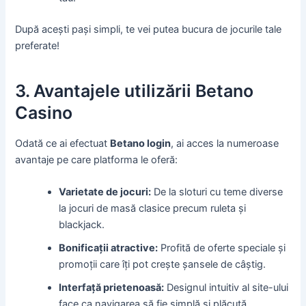
După acești pași simpli, te vei putea bucura de jocurile tale
preferate!
3. Avantajele utilizării Betano
Casino
Odată ce ai efectuat
Betano login
, ai acces la numeroase
avantaje pe care platforma le oferă:
Varietate de jocuri:
De la sloturi cu teme diverse
la jocuri de masă clasice precum ruleta și
blackjack.
Bonificații atractive:
Profită de oferte speciale și
promoții care îți pot crește șansele de câștig.
Interfață prietenoasă:
Designul intuitiv al site-ului
face ca navigarea să fie simplă și plăcută.