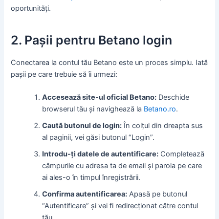
oportunități.
2. Pașii pentru Betano login
Conectarea la contul tău Betano este un proces simplu. Iată
pașii pe care trebuie să îi urmezi:
Accesează site-ul oficial Betano:
Deschide
browserul tău și navighează la
Betano.ro
.
Caută butonul de login:
În colțul din dreapta sus
al paginii, vei găsi butonul “Login”.
Introdu-ți datele de autentificare:
Completează
câmpurile cu adresa ta de email și parola pe care
ai ales-o în timpul înregistrării.
Confirma autentificarea:
Apasă pe butonul
“Autentificare” și vei fi redirecționat către contul
tău.