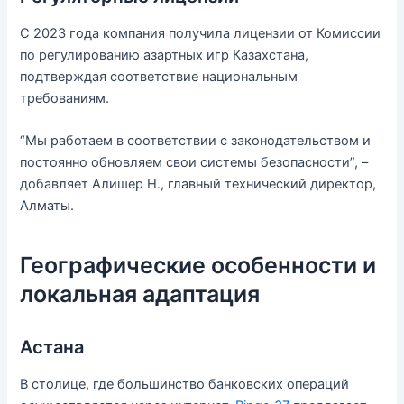
С 2023 года компания получила лицензии от Комиссии
по регулированию азартных игр Казахстана,
подтверждая соответствие национальным
требованиям.
“Мы работаем в соответствии с законодательством и
постоянно обновляем свои системы безопасности”, –
добавляет Алишер Н., главный технический директор,
Алматы.
Географические особенности и
локальная адаптация
Астана
В столице, где большинство банковских операций