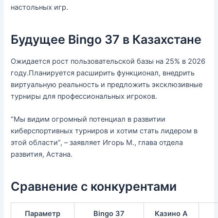
настольных игр.
Будущее Bingo 37 в Казахстане
Ожидается рост пользовательской базы на 25% в 2026
году.Планируется расширить функционал, внедрить
виртуальную реальность и предложить эксклюзивные
турниры для профессиональных игроков.
“Мы видим огромный потенциал в развитии
киберспортивных турниров и хотим стать лидером в
этой области”, – заявляет Игорь М., глава отдела
развития, Астана.
Сравнение с конкурентами
Параметр
Bingo 37
Казино А