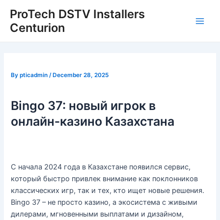
Skip
Post
Main
ProTech DSTV Installers
to
navigation
Centurion
Men
content
By
pticadmin
/
December 28, 2025
Bingo 37: новый игрок в
онлайн‑казино Казахстана
С начала 2024 года в Казахстане появился сервис,
который быстро привлек внимание как поклонников
классических игр, так и тех, кто ищет новые решения.
Bingo 37 – не просто казино, а экосистема с живыми
дилерами, мгновенными выплатами и дизайном,