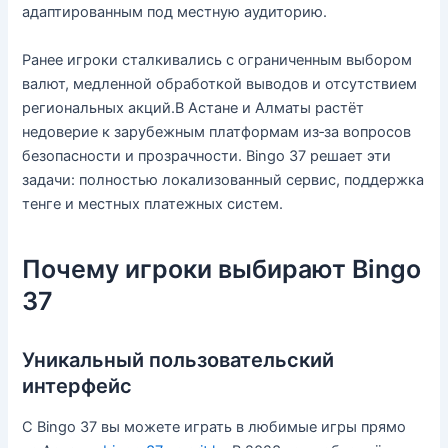
адаптированным под местную аудиторию.
Ранее игроки сталкивались с ограниченным выбором
валют, медленной обработкой выводов и отсутствием
региональных акций.В Астане и Алматы растёт
недоверие к зарубежным платформам из‑за вопросов
безопасности и прозрачности. Bingo 37 решает эти
задачи: полностью локализованный сервис, поддержка
тенге и местных платежных систем.
Почему игроки выбирают Bingo
37
Уникальный пользовательский
интерфейс
С Bingo 37 вы можете играть в любимые игры прямо