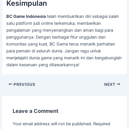
Kesimpulan
BC Game Indonesia
telah membuktikan diri sebagai salah
satu platform judi online terkemuka, memberikan
pengalaman yang menyenangkan dan aman bagi para
penggunanya. Dengan berbagai fitur unggulan dan
komunitas yang kuat, BC Game terus menarik perhatian
para pemain di seluruh dunia. Jangan ragu untuk
menjelajahi dunia game yang menarik ini dan bergabunglah
dalam keseruan yang ditawarkannya!
PREVIOUS
NEXT
Leave a Comment
Your email address will not be published.
Required