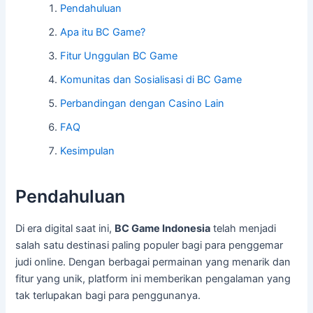
Pendahuluan
Apa itu BC Game?
Fitur Unggulan BC Game
Komunitas dan Sosialisasi di BC Game
Perbandingan dengan Casino Lain
FAQ
Kesimpulan
Pendahuluan
Di era digital saat ini,
BC Game Indonesia
telah menjadi
salah satu destinasi paling populer bagi para penggemar
judi online. Dengan berbagai permainan yang menarik dan
fitur yang unik, platform ini memberikan pengalaman yang
tak terlupakan bagi para penggunanya.