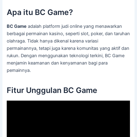
Apa itu BC Game?
BC Game
adalah platform judi online yang menawarkan
berbagai permainan kasino, seperti slot, poker, dan taruhan
olahraga. Tidak hanya dikenal karena variasi
permainannya, tetapi juga karena komunitas yang aktif dan
rukun. Dengan menggunakan teknologi terkini, BC Game
menjamin keamanan dan kenyamanan bagi para
pemainnya.
Fitur Unggulan BC Game