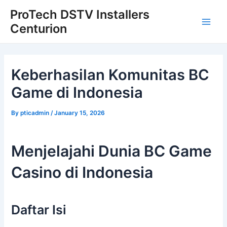
Skip
Post
Main
ProTech DSTV Installers
to
navigation
Centurion
Men
content
Keberhasilan Komunitas BC
Game di Indonesia
By
pticadmin
/
January 15, 2026
Menjelajahi Dunia BC Game
Casino di Indonesia
Daftar Isi