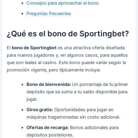
Consejos para aprovechar el bono
Preguntas frecuentes
¿Qué es el bono de Sportingbet?
El
bono de Sportingbet
es una atractiva oferta diseñada
para nuevos jugadores y, en algunos casos, para aquellos
que son leales al casino. Este bono puede variar según la
promoción vigente, pero típicamente incluye:
Bono de bienvenida:
Un porcentaje de tu primer
depósito que se suma a tu saldo disponible para
jugar.
Giros gratis:
Oportunidades para jugar en
máquinas tragamonedas sin costo adicional.
Ofertas de recarga:
Bonos adicionales para
depósitos posteriores.