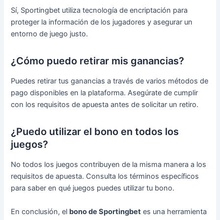
Sí, Sportingbet utiliza tecnología de encriptación para
proteger la información de los jugadores y asegurar un
entorno de juego justo.
¿Cómo puedo retirar mis ganancias?
Puedes retirar tus ganancias a través de varios métodos de
pago disponibles en la plataforma. Asegúrate de cumplir
con los requisitos de apuesta antes de solicitar un retiro.
¿Puedo utilizar el bono en todos los
juegos?
No todos los juegos contribuyen de la misma manera a los
requisitos de apuesta. Consulta los términos específicos
para saber en qué juegos puedes utilizar tu bono.
En conclusión, el
bono de Sportingbet
es una herramienta