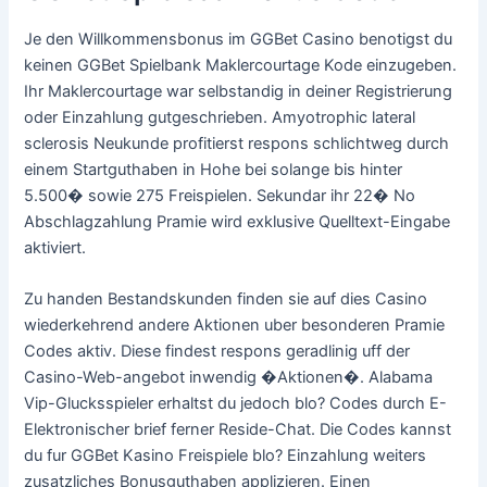
Je den Willkommensbonus im GGBet Casino benotigst du
keinen GGBet Spielbank Maklercourtage Kode einzugeben.
Ihr Maklercourtage war selbstandig in deiner Registrierung
oder Einzahlung gutgeschrieben. Amyotrophic lateral
sclerosis Neukunde profitierst respons schlichtweg durch
einem Startguthaben in Hohe bei solange bis hinter
5.500� sowie 275 Freispielen. Sekundar ihr 22� No
Abschlagzahlung Pramie wird exklusive Quelltext-Eingabe
aktiviert.
Zu handen Bestandskunden finden sie auf dies Casino
wiederkehrend andere Aktionen uber besonderen Pramie
Codes aktiv. Diese findest respons geradlinig uff der
Casino-Web-angebot inwendig �Aktionen�. Alabama
Vip-Glucksspieler erhaltst du jedoch blo? Codes durch E-
Elektronischer brief ferner Reside-Chat. Die Codes kannst
du fur GGBet Kasino Freispiele blo? Einzahlung weiters
zusatzliches Bonusguthaben applizieren. Einen