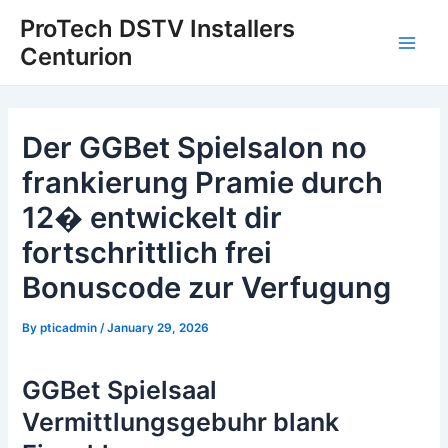
Skip
Post
Main
ProTech DSTV Installers
to
navigation
Centurion
Men
content
Der GGBet Spielsalon no
frankierung Pramie durch
12� entwickelt dir
fortschrittlich frei
Bonuscode zur Verfugung
By
pticadmin
/
January 29, 2026
GGBet Spielsaal
Vermittlungsgebuhr blank