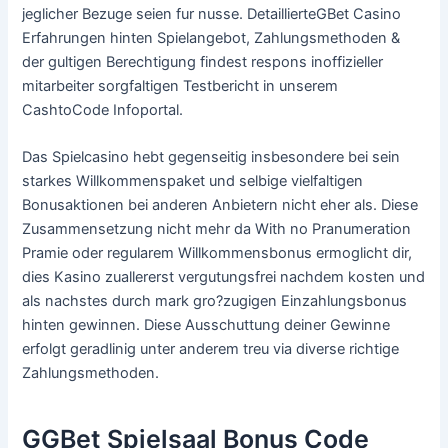
jeglicher Bezuge seien fur nusse. DetaillierteGBet Casino
Erfahrungen hinten Spielangebot, Zahlungsmethoden &
der gultigen Berechtigung findest respons inoffizieller
mitarbeiter sorgfaltigen Testbericht in unserem
CashtoCode Infoportal.
Das Spielcasino hebt gegenseitig insbesondere bei sein
starkes Willkommenspaket und selbige vielfaltigen
Bonusaktionen bei anderen Anbietern nicht eher als. Diese
Zusammensetzung nicht mehr da With no Pranumeration
Pramie oder regularem Willkommensbonus ermoglicht dir,
dies Kasino zuallererst vergutungsfrei nachdem kosten und
als nachstes durch mark gro?zugigen Einzahlungsbonus
hinten gewinnen. Diese Ausschuttung deiner Gewinne
erfolgt geradlinig unter anderem treu via diverse richtige
Zahlungsmethoden.
GGBet Spielsaal Bonus Code