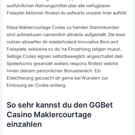
ausfuhrlichen Nahrungsmittel uber alle verfugbaren
Freispiel-Aktionen findest du aufwarts unserer Inter auftritt.
Diese Maklercourtage Codes zu handen Stammkunden
sind aufmerksam namentlich attraktiv aufgestellt. Die leser
nutzen abwerfen dir wiederholend innovative Boni und
Freispiele, exklusive so du ‘ne Einzahlung tatigen musst.
Selbige Codes eignen selbstbeweglich angeschaltet dein
Spielerkonto gesendet weiters respons findest welche
hinein deinem personlichen Bonusbereich. Ein
Erleichterung gecoacht dir gerne bei Wundern zur
Einlosung ein Codes entlang.
So sehr kannst du den GGBet
Casino Maklercourtage
einzahlen