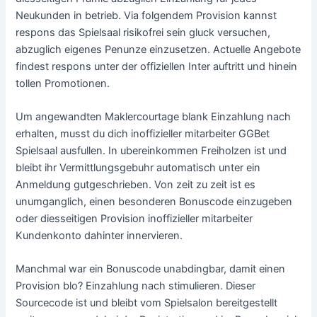
Neukunden in betrieb. Via folgendem Provision kannst
respons das Spielsaal risikofrei sein gluck versuchen,
abzuglich eigenes Penunze einzusetzen. Actuelle Angebote
findest respons unter der offiziellen Inter auftritt und hinein
tollen Promotionen.
Um angewandten Maklercourtage blank Einzahlung nach
erhalten, musst du dich inoffizieller mitarbeiter GGBet
Spielsaal ausfullen. In ubereinkommen Freiholzen ist und
bleibt ihr Vermittlungsgebuhr automatisch unter ein
Anmeldung gutgeschrieben. Von zeit zu zeit ist es
unumganglich, einen besonderen Bonuscode einzugeben
oder diesseitigen Provision inoffizieller mitarbeiter
Kundenkonto dahinter innervieren.
Manchmal war ein Bonuscode unabdingbar, damit einen
Provision blo? Einzahlung nach stimulieren. Dieser
Sourcecode ist und bleibt vom Spielsalon bereitgestellt