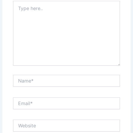
Type
here..
Name*
Email*
Website