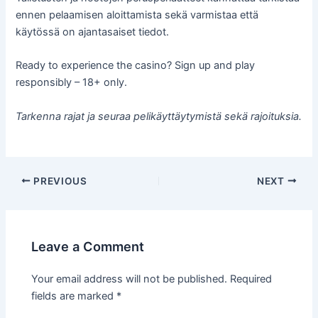
ennen pelaamisen aloittamista sekä varmistaa että
käytössä on ajantasaiset tiedot.
Ready to experience the casino? Sign up and play
responsibly – 18+ only.
Tarkenna rajat ja seuraa pelikäyttäytymistä sekä rajoituksia.
PREVIOUS
NEXT
Leave a Comment
Your email address will not be published.
Required
fields are marked
*