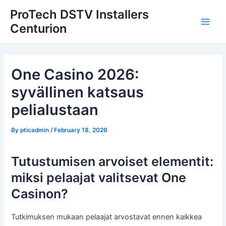
Skip
Post
Main
ProTech DSTV Installers
to
navigation
Centurion
Men
content
One Casino 2026:
syvällinen katsaus
pelialustaan
By
pticadmin
/
February 18, 2026
Tutustumisen arvoiset elementit:
miksi pelaajat valitsevat One
Casinon?
Tutkimuksen mukaan pelaajat arvostavat ennen kaikkea