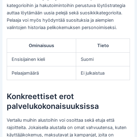
kategorioihin ja hakutoimintoihin perustuva löytöstrategia
auttaa löytämään uusia pelejä sekä suosikkikategorioita.
Pelaaja voi myös hyödyntää suosituksia ja aiempien
valintojen historiaa pelikokemuksen personoimiseksi.
Ominaisuus
Tieto
Ensisijainen kieli
Suomi
Pelaajamäärä
Ei julkaistua
Konkreettiset erot
palvelukokonaisuuksissa
Vertailu muihin alustoihin voi osoittaa sekä etuja että
rajoitteita. Jokaisella alustalla on omat vahvuutensa, kuten
käyttäjäkokemus, maksutavat ja kampanjat, joita on