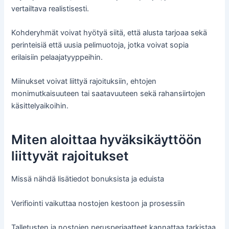
vertailtava realistisesti.
Kohderyhmät voivat hyötyä siitä, että alusta tarjoaa sekä
perinteisiä että uusia pelimuotoja, jotka voivat sopia
erilaisiin pelaajatyyppeihin.
Miinukset voivat liittyä rajoituksiin, ehtojen
monimutkaisuuteen tai saatavuuteen sekä rahansiirtojen
käsittelyaikoihin.
Miten aloittaa hyväksikäyttöön
liittyvät rajoitukset
Missä nähdä lisätiedot bonuksista ja eduista
Verifiointi vaikuttaa nostojen kestoon ja prosessiin
Talletusten ja nostojen perusperiaatteet kannattaa tarkistaa